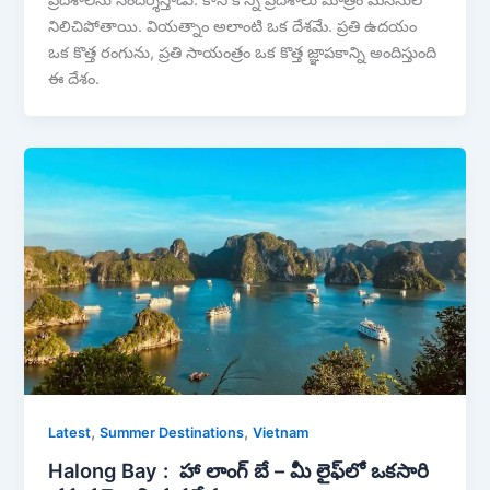
నిలిచిపోతాయి. వియత్నాం అలాంటి ఒక దేశమే. ప్రతి ఉదయం
ఒక కొత్త రంగును, ప్రతి సాయంత్రం ఒక కొత్త జ్ఞాపకాన్ని అందిస్తుంది
ఈ దేశం.
,
,
Latest
Summer Destinations
Vietnam
Halong Bay : హా లాంగ్ బే – మీ లైఫ్‌లో ఒకసారి