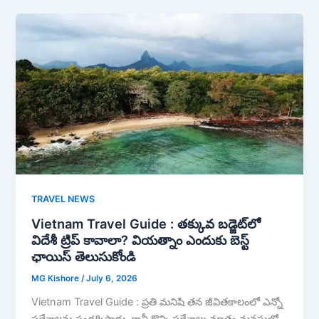
TRAVEL NEWS
Vietnam Travel Guide : తక్కువ బడ్జెట్‌లో
విదేశీ ట్రిప్ కావాలా? వియత్నాం ఎందుకు బెస్ట్
ఛాయిస్ తెలుసుకోండి
MG Kishore
/
July 6, 2026
Vietnam Travel Guide : ప్రతి మనిషి తన జీవితకాలంలో ఎన్నో
ప్రదేశాలను సందర్శిస్తాడు. కానీ కొన్ని ప్రదేశాలు మాత్రం మనసులో