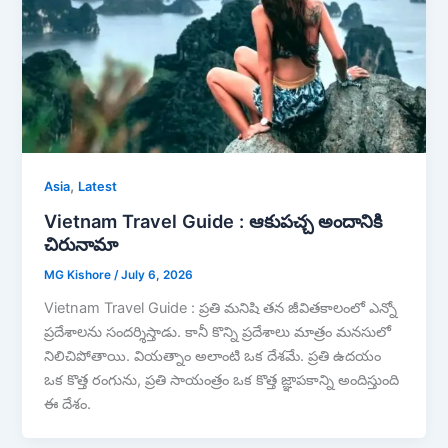
,
Asia
Latest
Vietnam Travel Guide : ఆకుపచ్చ అందానికి
చిరునామా
MG Kishore
/
July 6, 2026
Vietnam Travel Guide : ప్రతి మనిషి తన జీవితకాలంలో ఎన్నో
ప్రదేశాలను సందర్శిస్తాడు. కానీ కొన్ని ప్రదేశాలు మాత్రం మనసులో
నిలిచిపోతాయి. వియత్నాం అలాంటి ఒక దేశమే. ప్రతి ఉదయం
ఒక కొత్త రంగును, ప్రతి సాయంత్రం ఒక కొత్త జ్ఞాపకాన్ని అందిస్తుంది
ఈ దేశం.