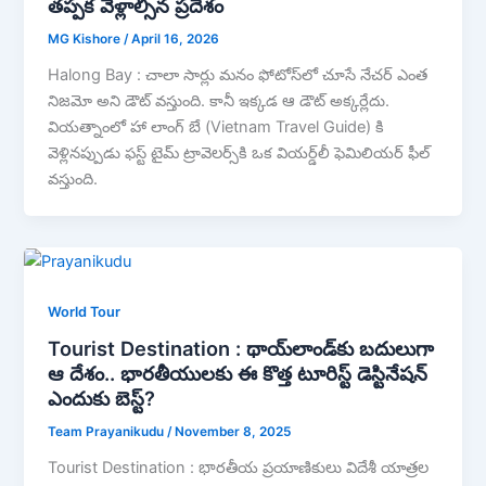
తప్పక వెళ్లాల్సిన ప్రదేశం
MG Kishore
/
April 16, 2026
Halong Bay : చాలా సార్లు మనం ఫోటోస్‌లో చూసే నేచర్ ఎంత
నిజమో అని డౌట్ వస్తుంది. కానీ ఇక్కడ ఆ డౌట్ అక్కర్లేదు.
వియత్నాం‌లో హా లాంగ్ బే (Vietnam Travel Guide) కి
వెళ్లినప్పుడు ఫస్ట్ టైమ్ ట్రావెలర్స్‌‌కి ఒక వియర్డ్‌లీ ఫెమిలియర్ ఫీల్
వస్తుంది.
World Tour
Tourist Destination : థాయ్‌లాండ్‌కు బదులుగా
ఆ దేశం.. భారతీయులకు ఈ కొత్త టూరిస్ట్ డెస్టినేషన్
ఎందుకు బెస్ట్?
Team Prayanikudu
/
November 8, 2025
Tourist Destination : భారతీయ ప్రయాణికులు విదేశీ యాత్రల