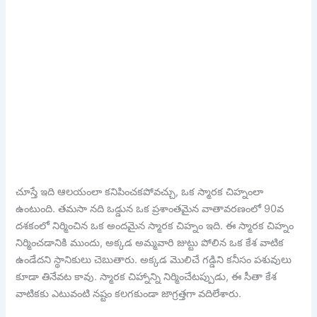
చూస్తే ఇది ఆలయంలా కనిపించకపోవచ్చు, ఒక స్మారక చిహ్నంలా
ఉంటుంది. తమసా నది ఒడ్డున ఒక ప్రశాంతమైన వాతావరణంలో 90వ
దశకంలో నిర్మించిన ఒక అందమైన స్మారక చిహ్నం ఇది. ఈ స్మారక చిహ్నం
నిర్మించడానికి ముందు, అక్కడ అమ్మవారి జుట్టు పోలిన ఒక కేశ వాటిక
ఉండేదని స్థానికులు చెబుతారు. అక్కడ మొలిచే గడ్డిని కనీసం పశువులు
కూడా తినేవట కావు. స్మారక చిహ్నాన్ని నిర్మించేటప్పుడు, ఈ సీతా కేశ
వాటికకు ఎటువంటి నష్టం కలగకుండా జాగ్రత్తగా వదిలేశారు.