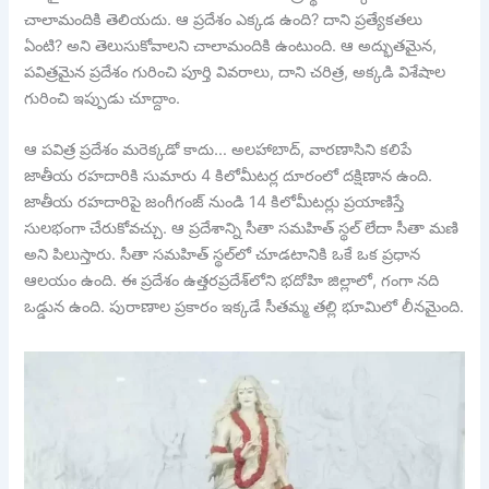
చాలామందికి తెలియదు. ఆ ప్రదేశం ఎక్కడ ఉంది? దాని ప్రత్యేకతలు
ఏంటి? అని తెలుసుకోవాలని చాలామందికి ఉంటుంది. ఆ అద్భుతమైన,
పవిత్రమైన ప్రదేశం గురించి పూర్తి వివరాలు, దాని చరిత్ర, అక్కడి విశేషాల
గురించి ఇప్పుడు చూద్దాం.
ఆ పవిత్ర ప్రదేశం మరెక్కడో కాదు… అలహాబాద్, వారణాసిని కలిపే
జాతీయ రహదారికి సుమారు 4 కిలోమీటర్ల దూరంలో దక్షిణాన ఉంది.
జాతీయ రహదారిపై జంగీగంజ్ నుండి 14 కిలోమీటర్లు ప్రయాణిస్తే
సులభంగా చేరుకోవచ్చు. ఆ ప్రదేశాన్ని సీతా సమహిత్ స్థల్ లేదా సీతా మణి
అని పిలుస్తారు. సీతా సమహిత్ స్థల్‌లో చూడటానికి ఒకే ఒక ప్రధాన
ఆలయం ఉంది. ఈ ప్రదేశం ఉత్తరప్రదేశ్‌లోని భదోహి జిల్లాలో, గంగా నది
ఒడ్డున ఉంది. పురాణాల ప్రకారం ఇక్కడే సీతమ్మ తల్లి భూమిలో లీనమైంది.