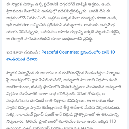
ఈ స్మారక చిహ్నం ఉన్న ప్రదేశానికి దగ్గరలోనే వాల్మీకి ఆశ్రమం ఉంది.
శ్రీరాముడు సీతాదేవిని అడవుల్లో వదిలిపెట్టినప్పుడు, జానకి దేవి ఈ
ఆశ్రమంలోనే నివసించింది. ఆశ్రమం పక్కన సీతా వటవృక్షం కూడా ఉంది,
ఇది లవకుశలు జన్మించిన ప్రదేశమని నమ్ముతారు. రాముడు అశ్వమేధ
యాగం చేసినప్పుడు, లవకుశలు యాగం గుర్రాన్ని ఇక్కడే పట్టుకుని కట్టేసి,
ఆ తర్వాత హనుమంతుడిని కూడా బంధించారని ప్రసిద్ధి.
ఇది కూడా చదవండి :
Peaceful Countries: ప్రపంచంలోని టాప్ 10
శాంతియుత దేశాలు
స్మారక చిహ్నమైన ఈ ఆలయం ఒక మనోహరమైన రెండంతస్తుల నిర్మాణం.
పై అంతస్తులోని గ్లాస్ పెవిలియన్‌లో, అమ్మవారి పాలరాతి విగ్రహం ఉంది.
అంతేకాకుండా, జీవశక్తి భూమిలోకి వెళుతున్నట్లుగా చూపబడిన అమ్మవారి
విగ్రహం చూసేవారికి చాలా బాధ కలిగిస్తుంది. వెనుక గోడలపై, ఆ
సంఘటనలను చూపించే రాతి చిత్రాలు కనిపిస్తాయి. ఈ ఆలయం లేదా
స్మారక చిహ్నం స్వామి జితేంద్రానంద తీర్థ ఆదేశాల మేరకు నిర్మించబడింది.
సత్య నారాయణ్ ప్రకాష్ పుంజ్ అనే భక్తుడి ప్రోత్సాహంతో ఈ ఆలయాన్ని
నిర్మించారు. ఆలయ ప్రాంగణంలో శివాలయం కూడా ఉంది. ఇక్కడ 110
అడుగుల ఎత్తైన హనుమాన్ విగ్రహం కూడా ఒక ఆకర్షణ.