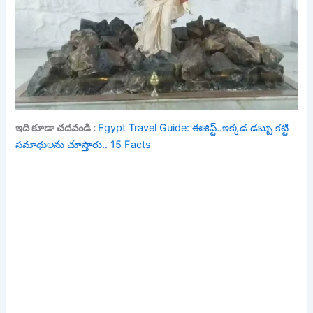
ఇది కూడా చదవండి :
Egypt Travel Guide: ఈజిప్ట్..ఇక్కడ డబ్బు కట్టి
సమాధులను చూస్తారు.. 15 Facts