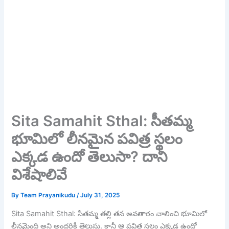
Sita Samahit Sthal: సీతమ్మ
భూమిలో లీనమైన పవిత్ర స్థలం
ఎక్కడ ఉందో తెలుసా? దాని
విశేషాలివే
By
Team Prayanikudu
/
July 31, 2025
Sita Samahit Sthal: సీతమ్మ తల్లి తన అవతారం చాలించి భూమిలో
లీనమైంది అని అందరికీ తెలుసు. కానీ ఆ పవిత్ర స్థలం ఎక్కడ ఉందో